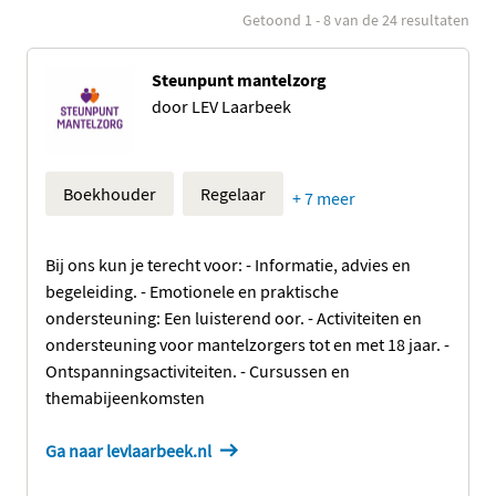
Waar bent
Rollen
Getoond 1 - 8 van de 24 resultaten
hulpaanbod
0 geselecteerd
u
verzekerd?
Steunpunt mantelzorg
Boekhouder
door LEV Laarbeek
Waar bent u verzekerd?
Type hulp
Regelaar
0 geselecteerd
Zoeken
Maatje
Boekhouder
Regelaar
+ 7 meer
Informatie en
Chauffeur
tips
Bij ons kun je terecht voor: - Informatie, advies en
Coach
Hulp
begeleiding. - Emotionele en praktische
inschakelen
Verzorger
ondersteuning: Een luisterend oor. - Activiteiten en
Jonge
ondersteuning voor mantelzorgers tot en met 18 jaar. -
Kok
mantelzorgers
Ontspanningsactiviteiten. - Cursussen en
themabijeenkomsten
Klusjesman
Huishoudhulp
Ga naar levlaarbeek.nl